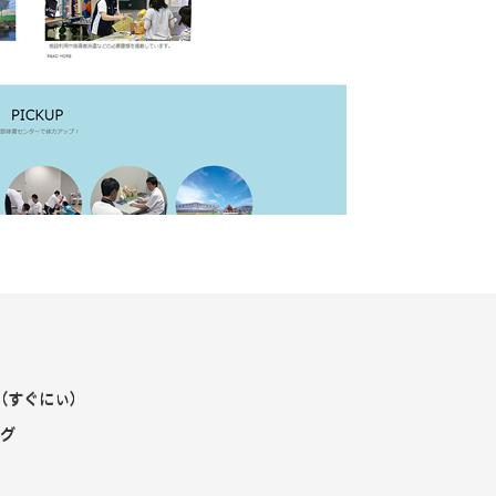
y（すぐにぃ）
グ