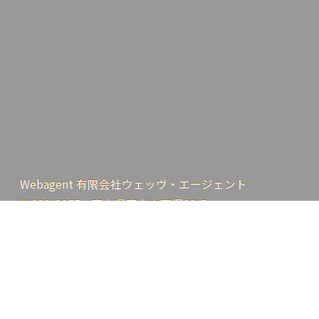
Webagent 有限会社ウェッヴ・エージェント
〒939-8055 富山県富山市下堀88-5
▲
TEL:076-494-2285 / HP https://www.webagent.co.jp
OPEN-CLOSE 9:00-18:00（平日） / 定休日（土曜・日
曜・祝日）
Copyright (C) 1996-2026 ウェッヴ・エージェント. All